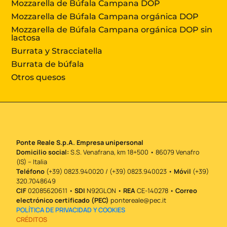
Mozzarella de Búfala Campana DOP
Mozzarella de Búfala Campana orgánica DOP
Mozzarella de Búfala Campana orgánica DOP sin
lactosa
Burrata y Stracciatella
Burrata de búfala
Otros quesos
Ponte Reale S.p.A. Empresa unipersonal
Domicilio social:
S.S. Venafrana, km 18+500 • 86079 Venafro
(IS) – Italia
Teléfono
(+39) 0823.940020 / (+39) 0823.940023 •
Móvil
(+39)
320.7048649
CIF
02085620611 •
SDI
N92GLON •
REA
CE-140278 •
Correo
electrónico certificado (PEC)
pontereale@pec.it
POLÍTICA DE PRIVACIDAD Y COOKIES
CRÉDITOS