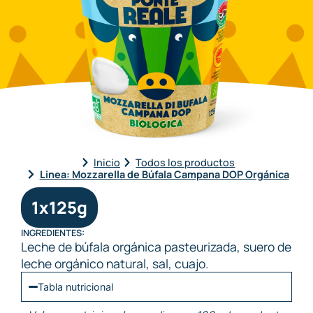
EMPRESA
EMPRESA
EMPRESA
EMPRESA
MÉTODO ORGÁNICO
MÉTODO ORGÁNICO
MÉTODO ORGÁNICO
MÉTODO ORGÁNICO
PROMESA
PROMESA
PROMESA
PROMESA
CONTACTOS
CONTACTOS
CONTACTOS
CONTACTOS
Language:
Language:
Language:
Language:
IT
IT
IT
IT
EN
EN
EN
EN
FR
FR
FR
FR
Inicio
Todos los productos
Linea: Mozzarella de Búfala Campana DOP Orgánica
1x125g
INGREDIENTES:
Leche de búfala orgánica pasteurizada, suero de
leche orgánico natural, sal, cuajo.
Tabla nutricional