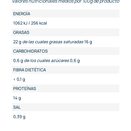
Valores nutricionales medios por 100g de producto
ENERGÍA
1062 kJ / 256 kcal
GRASAS
22 g
de las cuales grasas saturadas
16 g
CARBOHIDRATOS
0,6 g
de los cuales azúcares
0,6 g
FIBRA DIETÉTICA
< 0,1 g
PROTEÍNAS
14 g
SAL
0,39 g